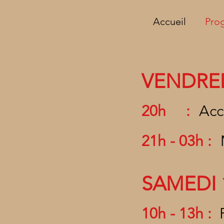
Accueil
Pro
VEND
RE
2
0h :
Acc
2
1h - 03h :
S
AMEDI
10h - 13h :